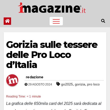
Salta
al
contenuto
Gorizia sulle tessere
delle Pro Loco
d’Italia
redazione
,
,
go2025
gorizia
pro loco
29 AGOSTO 2024
Reading Time:
< 1
minute
La grafica delle 650mila card del 2025 sarà dedicata al