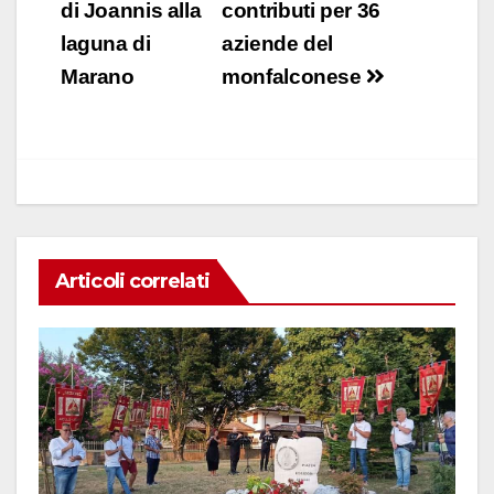
e
s
e
di
articoli
di Joannis alla
contributi per 36
b
A
dI
vi
laguna di
aziende del
o
p
n
di
Marano
monfalconese
o
p
k
Articoli correlati