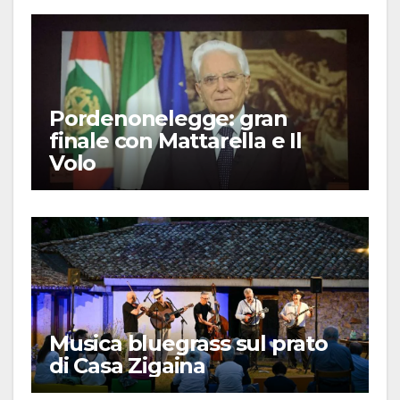
Pordenonelegge: gran
finale con Mattarella e Il
Volo
Musica bluegrass sul prato
di Casa Zigaina