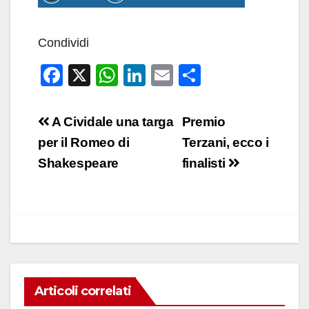
Condividi
F
X
W
Li
E
C
a
h
n
m
o
c
at
k
ail
n
Navigazione
A Cividale una targa
Premio
e
s
e
di
articoli
per il Romeo di
Terzani, ecco i
b
A
dI
vi
Shakespeare
finalisti
o
p
n
di
o
p
k
Articoli correlati