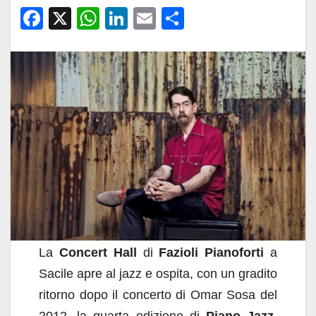
F
X
W
Li
E
C
a
h
n
m
o
c
at
k
ail
n
e
s
e
di
b
A
dI
vi
o
p
n
di
o
p
k
La
Concert Hall
di
Fazioli Pianoforti
a
Sacile apre al jazz e ospita, con un gradito
ritorno dopo il concerto di Omar Sosa del