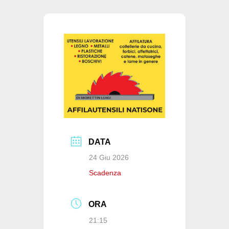
b
A
dI
vi
o
p
n
di
o
p
k
DATA
24 Giu 2026
Scadenza
ORA
21:15