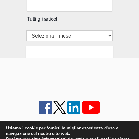
Tutti gli articoli
Tutti
gli
articoli
Usiamo i cookie per fornirti la miglior esperienza d'uso e
navigazione sul nostro sito web.
iMagazine
·
contatti e staff
·
lavora con noi
·
Pubblicità
·
note legali e privacy policy
·