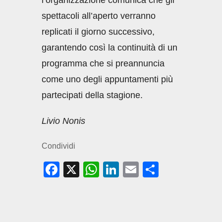
l’organizzazione comunica che gli
spettacoli all’aperto verranno
replicati il giorno successivo,
garantendo così la continuità di un
programma che si preannuncia
come uno degli appuntamenti più
partecipati della stagione.
Livio Nonis
Condividi
F
X
W
Li
E
C
a
h
n
m
o
c
at
k
ail
n
e
s
e
di