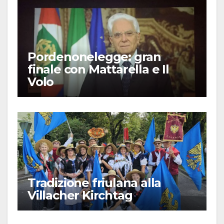
Pordenonelegge: gran
finale con Mattarella e Il
Volo
Tradizione friulana alla
Villacher Kirchtag