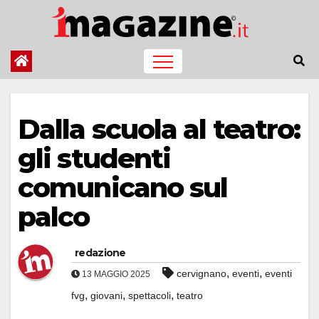
Salta
al
contenuto
Dalla scuola al teatro:
gli studenti
comunicano sul
palco
redazione
,
,
cervignano
eventi
eventi
13 MAGGIO 2025
,
,
,
fvg
giovani
spettacoli
teatro