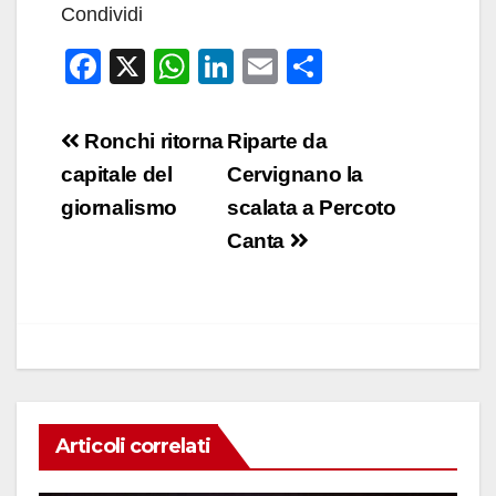
Condividi
F
X
W
Li
E
C
a
h
n
m
o
c
at
k
ail
n
Navigazione
Ronchi ritorna
Riparte da
e
s
e
di
articoli
capitale del
Cervignano la
b
A
dI
vi
giornalismo
scalata a Percoto
o
p
n
di
Canta
o
p
k
Articoli correlati