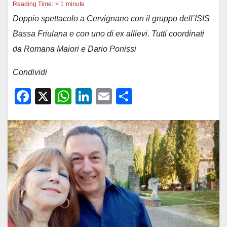
Reading Time:
< 1
minute
Doppio spettacolo a Cervignano con il gruppo dell’ISIS
Bassa Friulana e con uno di ex allievi. Tutti coordinati
da Romana Maiori e Dario Ponissi
Condividi
F
X
W
Li
E
C
a
h
n
m
o
c
at
k
ail
n
e
s
e
di
b
A
dI
vi
o
p
n
di
o
p
k