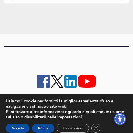
gli
articoli
Usiamo i cookie per fornirti la miglior esperienza d'uso e
navigazione sul nostro sito web.
iMagazine
·
contatti e staff
·
lavora con noi
·
Pubblicità
·
note legali e privacy policy
·
Puoi trovare altre informazioni riguardo a quali cookie usiamo
Cookie policy UE
sul sito o disabilitarli nelle
impostazioni
.
iMagazine è un marchio di proprietà di Goliardica Editrice redazione in via Aquileia 64a,
Close GDPR Cookie
Bagnaria Arsa (UD) - P.iva 00559050315
Accetta
Rifiuta
Impostazioni