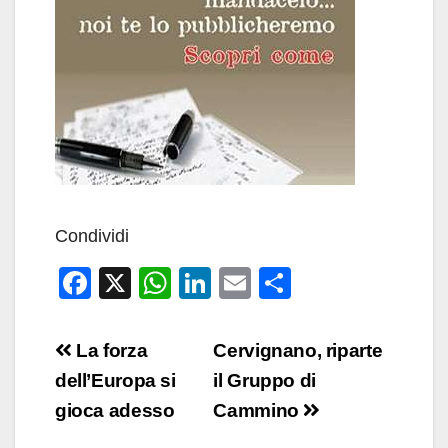
Condividi
F
X
W
Li
E
C
a
h
n
m
o
c
at
k
ail
n
Navigazione
La forza
Cervignano, riparte
e
s
e
di
articoli
dell’Europa si
il Gruppo di
b
A
dI
vi
gioca adesso
Cammino
o
p
n
di