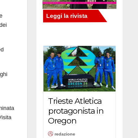
ve
dei
ed
oghi
Trieste Atletica
minata
protagonista in
isita
Oregon
redazione