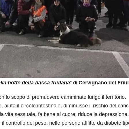
lla notte della bassa friulana
” di
Cervignano del Friul
 lo scopo di promuovere camminate lungo il territorio.
aiuta il circolo intestinale, diminuisce il rischio del canc
a vita sessuale, fa bene al cuore, riduce la depressione,
e il controllo del peso, nelle persone afflitte da diabete ti