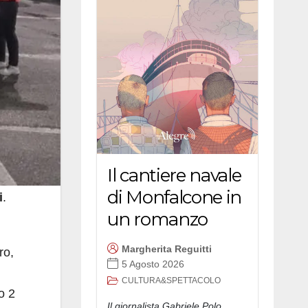
Il cantiere navale
di Monfalcone in
i
.
un romanzo
Margherita Reguitti
ro,
5 Agosto 2026
CULTURA&SPETTACOLO
po 2
Il giornalista Gabriele Polo,