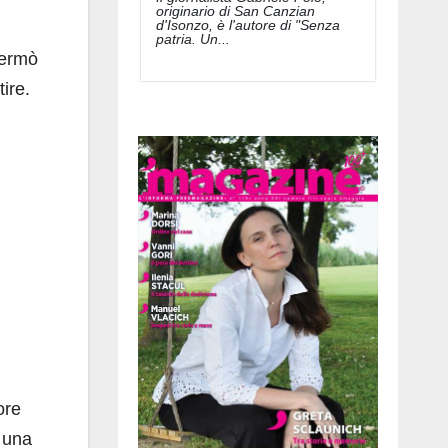
originario di San Canzian
d'Isonzo, è l'autore di "Senza
patria. Un...
fermò
ire.
ore
e una