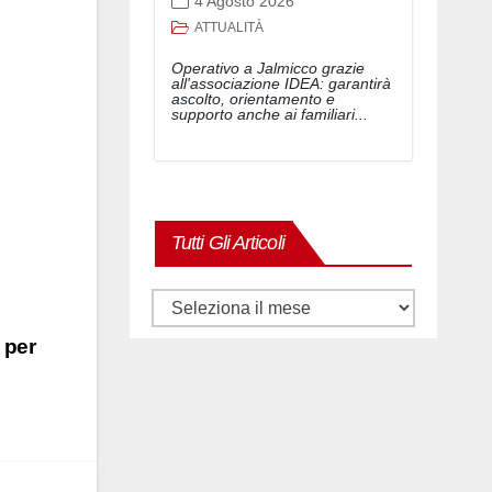
4 Agosto 2026
ATTUALITÀ
Operativo a Jalmicco grazie
all'associazione IDEA: garantirà
ascolto, orientamento e
supporto anche ai familiari...
Tutti Gli Articoli
Tutti
gli
 per
articoli