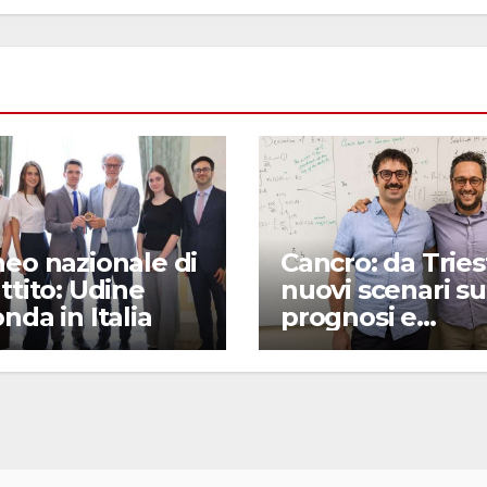
eo nazionale di
Cancro: da Tries
ttito: Udine
nuovi scenari su
nda in Italia
prognosi e
metastasi