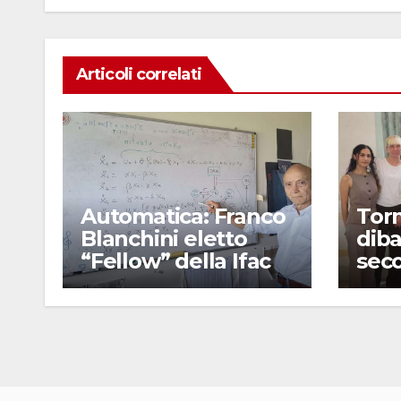
k
Articoli correlati
Automatica: Franco
Torn
Blanchini eletto
diba
“Fellow” della Ifac
seco