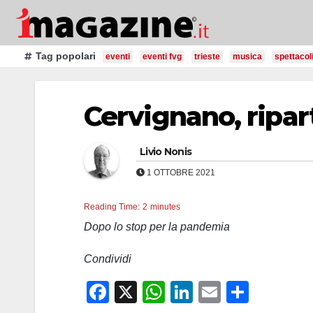
Salta
al
contenuto
Tag popolari
eventi
eventi fvg
trieste
musica
spettacol
Cervignano, ripa
Livio Nonis
1 OTTOBRE 2021
Reading Time:
2
minutes
Dopo lo stop per la pandemia
Condividi
F
X
W
Li
E
C