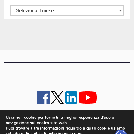
Tutti
gli
articoli
Usiamo i cookie per fornirti la miglior esperienza d'uso e
navigazione sul nostro sito web.
iMagazine
·
contatti e staff
·
lavora con noi
·
Pubblicità
·
note legali e privacy policy
·
Puoi trovare altre informazioni riguardo a quali cookie usiamo
Cookie policy UE
sul sito o disabilitarli nelle
impostazioni
.