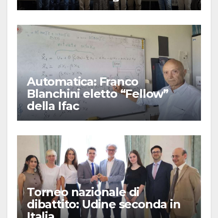
Automatica: Franco
Blanchini eletto “Fellow”
della Ifac
Torneo nazionale di
dibattito: Udine seconda in
Italia