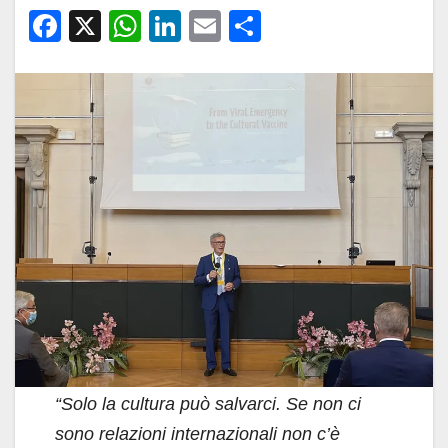
F
X
W
Li
E
C
a
h
n
m
o
c
at
k
ail
n
e
s
e
di
b
A
dI
vi
o
p
n
di
o
p
k
“Solo la cultura può salvarci. Se non ci
sono relazioni internazionali non c’è