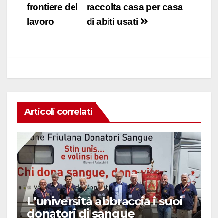
e
s
e
di
articoli
frontiere del
raccolta casa per casa
b
A
dI
vi
lavoro
di abiti usati
o
p
n
di
o
p
k
Articoli correlati
L’università abbraccia i suoi
donatori di sangue