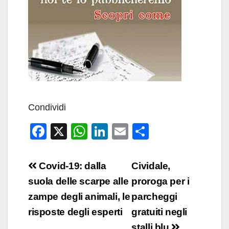
Condividi
F
X
W
Li
E
C
a
h
n
m
o
c
at
k
ail
n
Navigazione
Covid-19: dalla
Cividale,
e
s
e
di
articoli
suola delle scarpe alle
proroga per i
b
A
dI
vi
zampe degli animali, le
parcheggi
o
p
n
di
risposte degli esperti
gratuiti negli
stalli blu