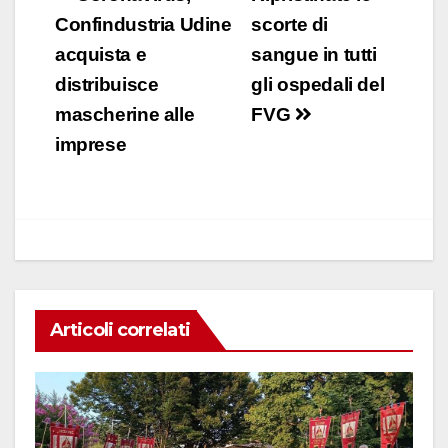
e
s
e
di
articoli
Confindustria Udine
scorte di
b
A
dI
vi
acquista e
sangue in tutti
o
p
n
di
distribuisce
gli ospedali del
o
p
mascherine alle
FVG
k
imprese
Articoli correlati