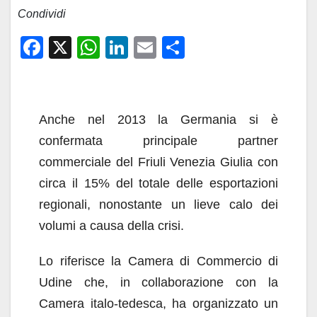
Condividi
F
X
W
Li
E
C
a
h
n
m
o
c
at
k
ail
n
e
s
e
di
Anche nel 2013 la Germania si è
b
A
dI
vi
confermata principale partner
o
p
n
di
commerciale del Friuli Venezia Giulia con
o
p
circa il 15% del totale delle esportazioni
k
regionali, nonostante un lieve calo dei
volumi a causa della crisi.
Lo riferisce la Camera di Commercio di
Udine che, in collaborazione con la
Camera italo-tedesca, ha organizzato un