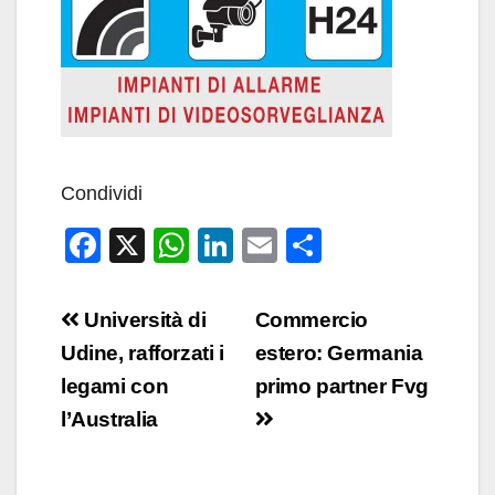
Condividi
F
X
W
Li
E
C
a
h
n
m
o
c
at
k
ail
n
Navigazione
Università di
Commercio
e
s
e
di
articoli
Udine, rafforzati i
estero: Germania
b
A
dI
vi
legami con
primo partner Fvg
o
p
n
di
l’Australia
o
p
k