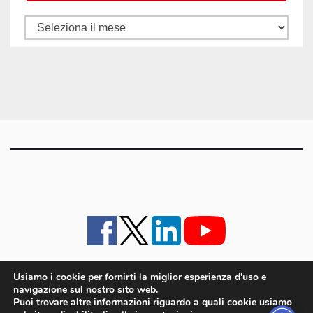
Tutti
gli
articoli
Usiamo i cookie per fornirti la miglior esperienza d'uso e
navigazione sul nostro sito web.
iMagazine
·
contatti e staff
·
lavora con noi
·
Pubblicità
·
note legali e privacy policy
·
Puoi trovare altre informazioni riguardo a quali cookie usiamo
Cookie policy UE