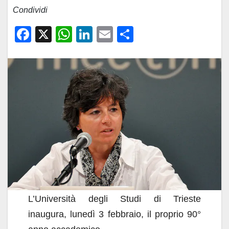
Condividi
F
X
W
Li
E
C
a
h
n
m
o
c
at
k
ail
n
e
s
e
di
b
A
dI
vi
o
p
n
di
o
p
k
L’Università degli Studi di Trieste
inaugura, lunedì 3 febbraio, il proprio 90°