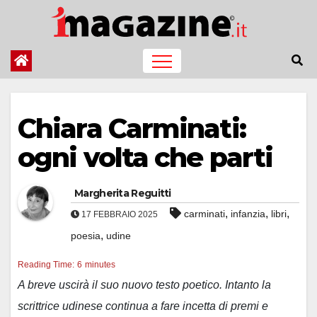
Salta
al
contenuto
Chiara Carminati:
ogni volta che parti
Margherita Reguitti
,
,
,
carminati
infanzia
libri
17 FEBBRAIO 2025
,
poesia
udine
Reading Time:
6
minutes
A breve uscirà il suo nuovo testo poetico. Intanto la
scrittrice udinese continua a fare incetta di premi e