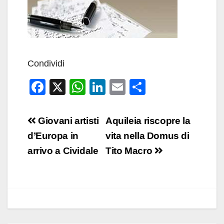
Condividi
F
X
W
Li
E
C
a
h
n
m
o
c
at
k
ail
n
Navigazione
Giovani artisti
Aquileia riscopre la
e
s
e
di
articoli
d’Europa in
vita nella Domus di
b
A
dI
vi
arrivo a Cividale
Tito Macro
o
p
n
di
o
p
k