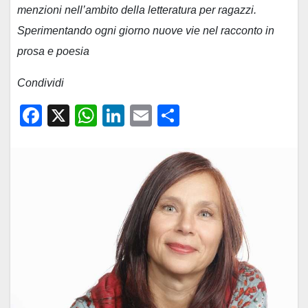
menzioni nell’ambito della letteratura per ragazzi.
Sperimentando ogni giorno nuove vie nel racconto in
prosa e poesia
Condividi
F
X
W
Li
E
C
a
h
n
m
o
c
at
k
ail
n
e
s
e
di
b
A
dI
vi
o
p
n
di
o
p
k