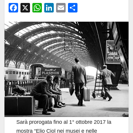
F
X
W
Li
E
C
a
h
n
m
o
c
at
k
ail
n
e
s
e
di
b
A
dI
vi
o
p
n
di
o
p
k
Sarà prorogata fino al 1° ottobre 2017 la
mostra “Elio Ciol nei musei e nelle