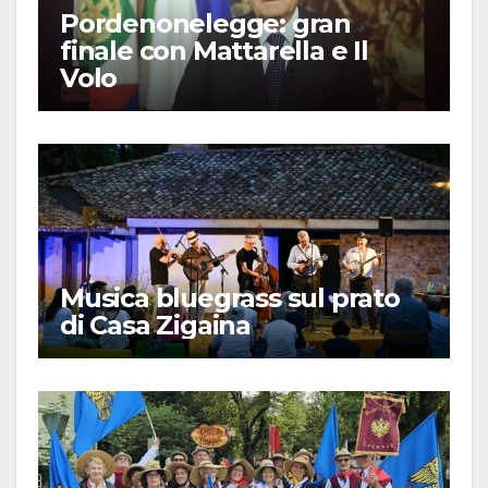
Pordenonelegge: gran
finale con Mattarella e Il
Volo
Musica bluegrass sul prato
di Casa Zigaina