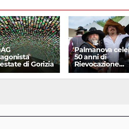
DAG
Palmanova cele
tagonista
50 anni di
’estate di Gorizia
Rievocazione
Storica