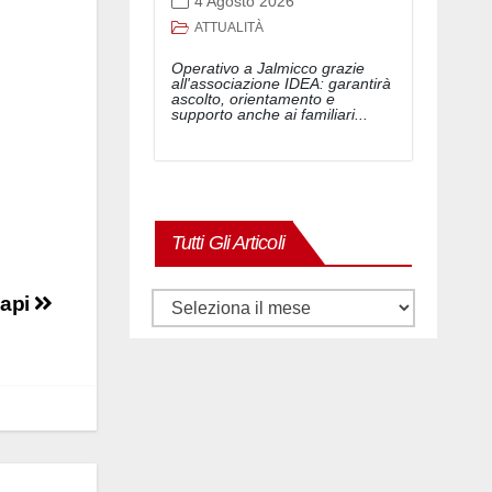
4 Agosto 2026
ATTUALITÀ
Operativo a Jalmicco grazie
all'associazione IDEA: garantirà
ascolto, orientamento e
supporto anche ai familiari...
Tutti Gli Articoli
 api
Tutti
gli
articoli