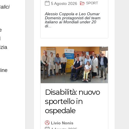
SPORT
5 Agosto 2026
alici
Alessio Coppola e Leo Oumar
Domenis protagonisti del team
italiano ai Mondiali under 20
di...
e
l
izia
line
Disabilità: nuovo
sportello in
ospedale
Livio Nonis