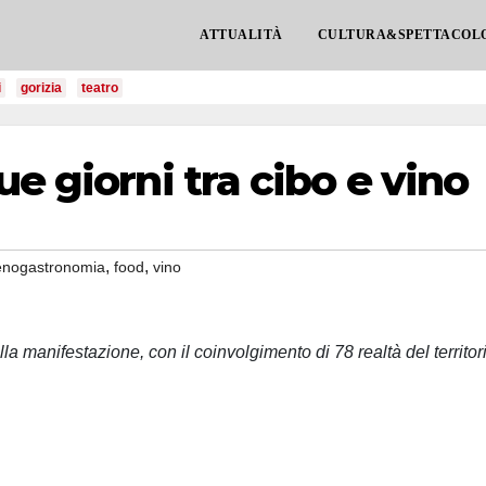
ATTUALITÀ
CULTURA&SPETTACOL
i
gorizia
teatro
e giorni tra cibo e vino
,
,
enogastronomia
food
vino
la manifestazione, con il coinvolgimento di 78 realtà del territor