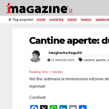
Salta
al
contenuto
Tag popolari
eventi
eventi fvg
trieste
musica
spettacol
Cantine aperte: du
Margherita Reguitti
,
cantine aperte
21 MAGGIO 2024
Reading Time:
2
minutes
Nel fine settimana la trentunesima edizione del
regionale
Condividi