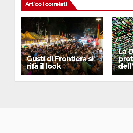
Articoli correlati
La 
Gusti di Frontiera si
pro
rifà il look
dell