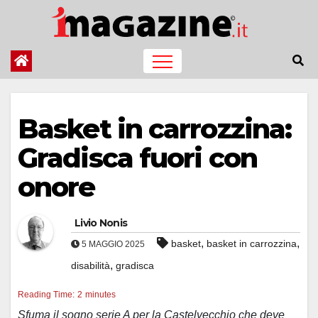
Salta
al
contenuto
Basket in carrozzina:
Gradisca fuori con
onore
Livio Nonis
,
,
basket
basket in carrozzina
5 MAGGIO 2025
,
disabilità
gradisca
Reading Time:
2
minutes
Sfuma il sogno serie A per la Castelvecchio che deve