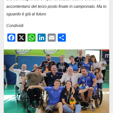
accontentarsi del terzo posto finale in campionato. Ma lo
sguardo è già al futuro
Condividi
F
X
W
Li
E
C
a
h
n
m
o
c
at
k
ail
n
e
s
e
di
b
A
dI
vi
o
p
n
di
o
p
k