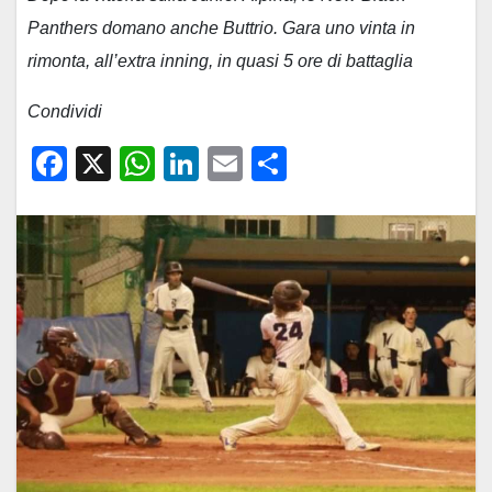
Panthers domano anche Buttrio. Gara uno vinta in
rimonta, all’extra inning, in quasi 5 ore di battaglia
Condividi
F
X
W
Li
E
C
a
h
n
m
o
c
at
k
ail
n
e
s
e
di
b
A
dI
vi
o
p
n
di
o
p
k