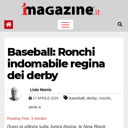
Salta
al
contenuto
Baseball: Ronchi
indomabile regina
dei derby
Livio Nonis
,
,
,
baseball
derby
ronchi
27 APRILE 2026
serie a
Reading Time:
3
minutes
Dopo la vittoria sulla Junior Alpina, le New Black