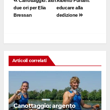
Navigazione
Canottaggio: altri
Alberto Furlani:
e
s
e
di
articoli
due ori per Elia
educare alla
b
A
dI
vi
Bressan
dedizione
o
p
n
di
o
p
k
Articoli correlati
Canottaggio: argento