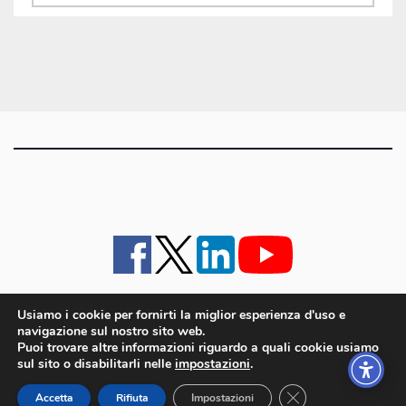
gli
articoli
Usiamo i cookie per fornirti la miglior esperienza d'uso e
navigazione sul nostro sito web.
iMagazine
·
contatti e staff
·
lavora con noi
·
Pubblicità
·
note legali e privacy policy
·
Puoi trovare altre informazioni riguardo a quali cookie usiamo
Cookie policy UE
sul sito o disabilitarli nelle
impostazioni
.
iMagazine è un marchio di proprietà di Goliardica Editrice redazione in via Aquileia 64a,
Close GDPR Cookie
Bagnaria Arsa (UD) - P.iva 00559050315
Accetta
Rifiuta
Impostazioni