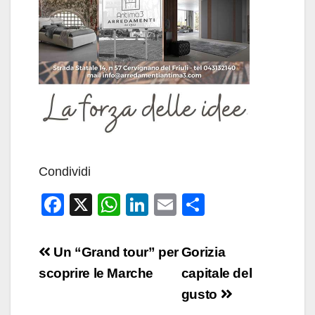
Condividi
F
X
W
Li
E
C
a
h
n
m
o
c
at
k
ail
n
Navigazione
Un “Grand tour” per
Gorizia
e
s
e
di
articoli
scoprire le Marche
capitale del
b
A
dI
vi
gusto