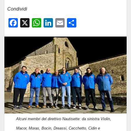
Condividi
F
X
W
Li
E
C
a
h
n
m
o
c
at
k
ail
n
e
s
e
di
b
A
dI
vi
o
p
n
di
o
p
k
Alcuni membri del direttivo Nautisette: da sinistra Violin,
Macor, Moras, Bocin, Dreassi, Cecchetto, Cidin e