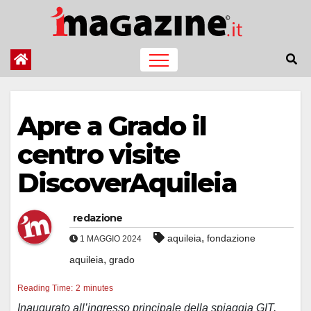
Salta
al
contenuto
Apre a Grado il
centro visite
DiscoverAquileia
redazione
,
aquileia
fondazione
1 MAGGIO 2024
,
aquileia
grado
Reading Time:
2
minutes
Inaugurato all’ingresso principale della spiaggia GIT,