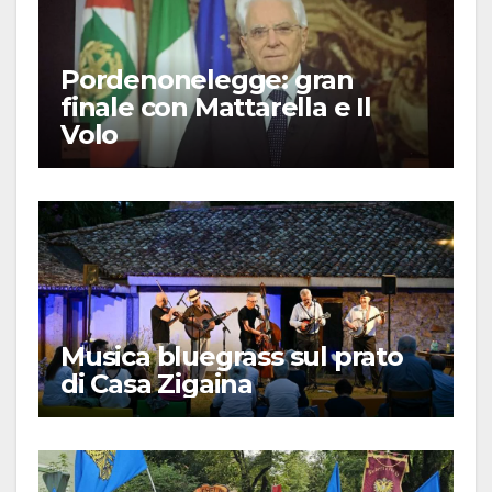
Pordenonelegge: gran
finale con Mattarella e Il
Volo
Musica bluegrass sul prato
di Casa Zigaina