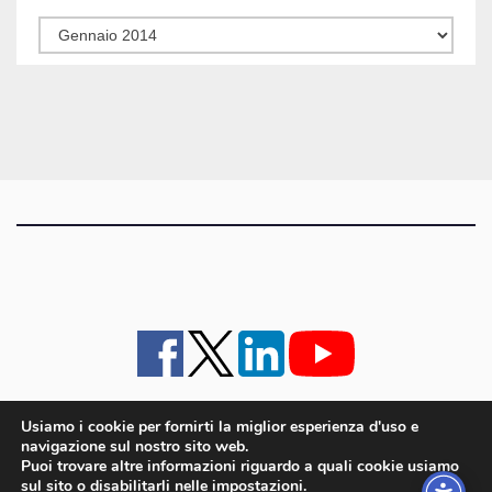
Tutti
gli
articoli
Usiamo i cookie per fornirti la miglior esperienza d'uso e
navigazione sul nostro sito web.
iMagazine
·
contatti e staff
·
lavora con noi
·
Pubblicità
·
note legali e privacy policy
·
Puoi trovare altre informazioni riguardo a quali cookie usiamo
Cookie policy UE
sul sito o disabilitarli nelle
impostazioni
.