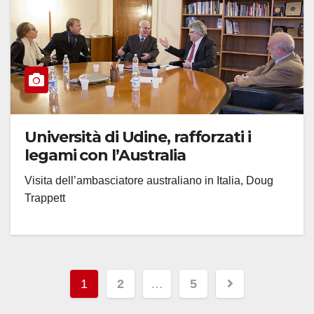
Università di Udine, rafforzati i
legami con l’Australia
Visita dell’ambasciatore australiano in Italia, Doug
Trappett
Paginazione
1
2
…
5
degli