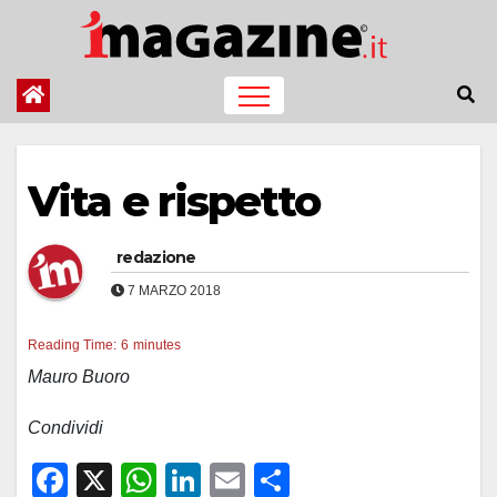
Salta
al
contenuto
Vita e rispetto
redazione
7 MARZO 2018
Reading Time:
6
minutes
Mauro Buoro
Condividi
F
X
W
Li
E
C