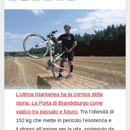
a
h
n
m
o
c
at
k
ail
n
e
s
e
di
b
A
dI
vi
o
p
n
di
o
p
k
L’ultima istantanea ha la cornice della
storia. La Porta di Brandeburgo come
viatico tra passato e futuro.
Tra l’obesità di
152 kg che mette in pericolo l’esistenza e
il ritorno all’amore per la vita, sostenuto da