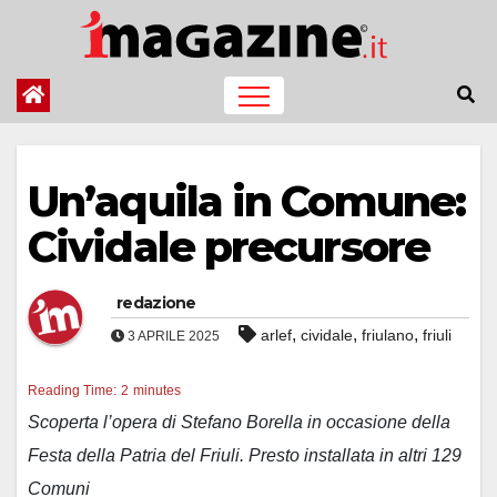
Salta
al
contenuto
Un’aquila in Comune:
Cividale precursore
redazione
,
,
,
arlef
cividale
friulano
friuli
3 APRILE 2025
Reading Time:
2
minutes
Scoperta l’opera di Stefano Borella in occasione della
Festa della Patria del Friuli. Presto installata in altri 129
Comuni