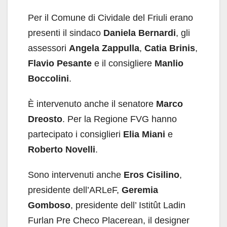
Per il Comune di Cividale del Friuli erano
presenti il sindaco
Daniela Bernardi
, gli
assessori
Angela Zappulla
,
Catia Brinis
,
Flavio Pesante
e il consigliere
Manlio
Boccolini
.
È intervenuto anche il senatore
Marco
Dreosto
. Per la Regione FVG hanno
partecipato i consiglieri
Elia Miani
e
Roberto Novelli
.
Sono intervenuti anche
Eros Cisilino
,
presidente dell’ARLeF,
Geremia
Gomboso
, presidente dell’ Istitût Ladin
Furlan Pre Checo Placerean, il designer