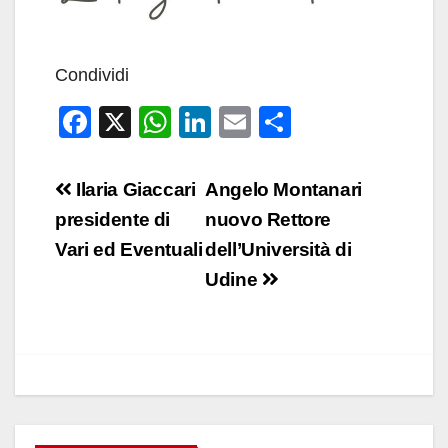
Condividi
F
X
W
Li
E
C
a
h
n
m
o
c
at
k
ail
n
Navigazione
Ilaria Giaccari
Angelo Montanari
e
s
e
di
articoli
presidente di
nuovo Rettore
b
A
dI
vi
Vari ed Eventuali
dell’Università di
o
p
n
di
Udine
o
p
k