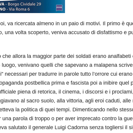
, va ricercata almeno in un paio di motivi. Il primo è qu
to, una volta scoperto, veniva accusato di disfattismo e p
 che allora la maggior parte dei soldati erano analfabeti
o luogo, venivano quelli che sapevano a malapena scriver
” necessari per tradurre in parole tutto l’orrore cui erano
propaganda postbellica prima e fascista poi a inibire quel
ciale piena di retorica, il cinema, i discorsi e i proclami,
giavano al sacro suolo, alla vittoria, agli eroi caduti, alle
ifletteva la politica di quei tempi. Dimenticando nello stess
per una parola di troppo o per aver imprecato contro la gue
va salutato il generale Luigi Cadorna senza togliersi il s