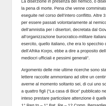
La diserzione in presenza del nemico, o dis
la pena di morte. Pena che venne comminata i
eseguite nel corso dell’intero conflitto. Altre
per essere passati volontariamente al nemico,
dell’amnistia per i disertori, decretata dal Go
all’organizzazione burocratico-militare italia
esercito, quello italiano, che era lo specchio
dell’
Afrika Korps
, ebbe a dire a proposito dell
mediocri ufficiali e pessimi generali”.
Argomento delle mie ultime ricerche sono state l
lettere raccolte ammontano ad oltre un centin
averne al momento soltanto sei, di cui uno sc
a quattro figli (“La casa di Bice” pubblicato n
inteso prestare particolare attenzione è quel
1° Reg.to – 1° Bat. Re – 12 Comp. Bersaglieri 