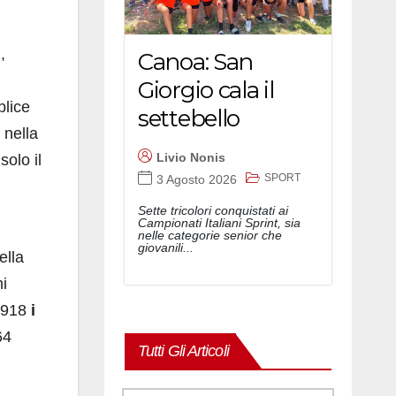
i
,
Canoa: San
Giorgio cala il
plice
settebello
 nella
Livio Nonis
solo il
SPORT
3 Agosto 2026
Sette tricolori conquistati ai
Campionati Italiani Sprint, sia
nelle categorie senior che
giovanili...
ella
mi
 1918
i
64
Tutti Gli Articoli