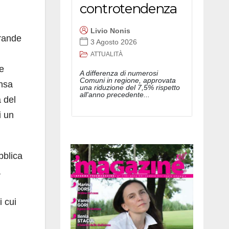
controtendenza
Livio Nonis
Grande
3 Agosto 2026
ATTUALITÀ
te
A differenza di numerosi
Comuni in regione, approvata
ensa
una riduzione del 7,5% rispetto
all'anno precedente...
 del
i un
ubblica
a
i cui