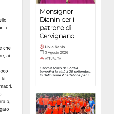
Monsignor
Dianin per il
ello
patrono di
unito
Cervignano
Livio Nonis
 e che
3 Agosto 2026
e, ai
ATTUALITÀ
L'Arcivescovo di Gorizia
 poco
benedirà la città il 29 settembre.
In definizione il cartellone per i...
 le
 madri,
o
rra o,
igaro