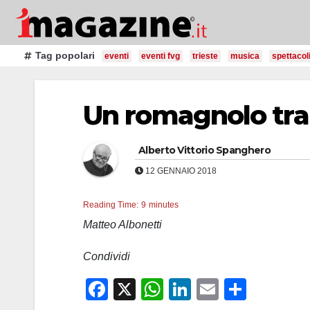
Salta
al
contenuto
Tag popolari
eventi
eventi fvg
trieste
musica
spettacol
Un romagnolo tra 
Alberto Vittorio Spanghero
12 GENNAIO 2018
Reading Time:
9
minutes
Matteo Albonetti
Condividi
F
X
W
Li
E
C