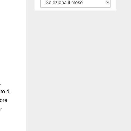
Tutti
gli
articoli
a
to di
rore
r