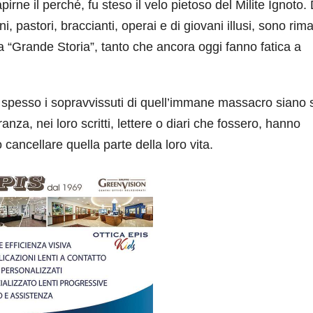
rne il perché, fu steso il velo pietoso del Milite Ignoto. 
i, pastori, braccianti, operai e di giovani illusi, sono rim
la “Grande Storia”, tanto che ancora oggi fanno fatica a
he spesso i sopravvissuti di quell’immane massacro siano s
ranza, nei loro scritti, lettere o diari che fossero, hanno
cancellare quella parte della loro vita.