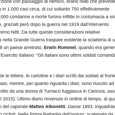
erzione con passaggio al nemico, erano reati che preved
n 1.000 casi circa, di cui soltanto 750 effettivamente
 3.000 condanne a morte furono inflitte in contumacia a so
 graziati però dopo la guerra nel 1919 dall’intervento
verno Nitti. Da tutte queste considerazioni relative
na nella Grande Guerra traspare evidente la sciatteria di 
 di un paese arretrato.
Erwin Rommel
, quando era gener
’Esercito Italiano: “Gli italiani sono ottimi soldati comand
e lettere, le cartoline e i diari scritti dai soldati al front
aio, mentre, per quanto riguarda i diari, sono riuscito ad
ritto da una donna di Turriaco fuggiasca in Carinzia, as
el 2015). Ultimo diario rinvenuto in ordine di tempo, al qu
lo del caporale
Matteo Albonetti
, classe 1893, inquadrat
ciclisti. Nella Prima Battaglia dell’Isonzo, scatenata da