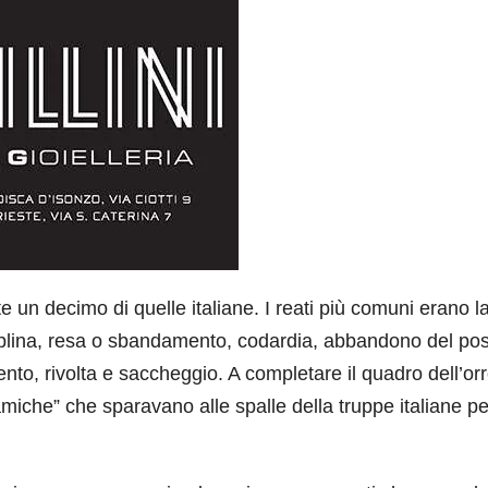
te un decimo di quelle italiane. I reati più comuni erano l
ciplina, resa o sbandamento, codardia, abbandono del pos
o, rivolta e saccheggio. A completare il quadro dell’or
“amiche” che sparavano alle spalle della truppe italiane pe