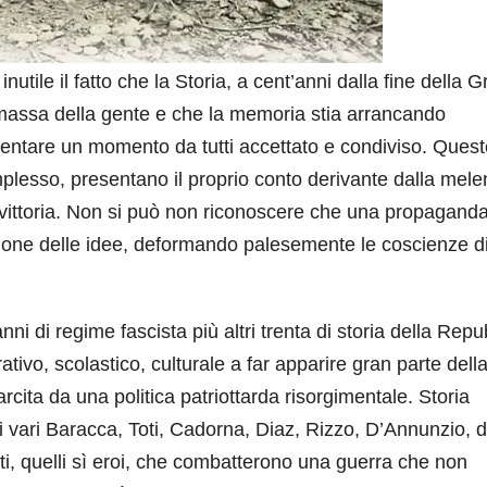
inutile il fatto che la Storia, a cent’anni dalla fine della 
massa della gente e che la memoria stia arrancando
iventare un momento da tutti accettato e condiviso. Ques
omplesso, presentano il proprio conto derivante dalla mel
la vittoria. Non si può non riconoscere che una propaganda
ione delle idee, deformando palesemente le coscienze d
’anni di regime fascista più altri trenta di storia della Rep
tivo, scolastico, culturale a far apparire gran parte dell
farcita da una politica patriottarda risorgimentale. Storia
i vari Baracca, Toti, Cadorna, Diaz, Rizzo, D’Annunzio, d
fanti, quelli sì eroi, che combatterono una guerra che non