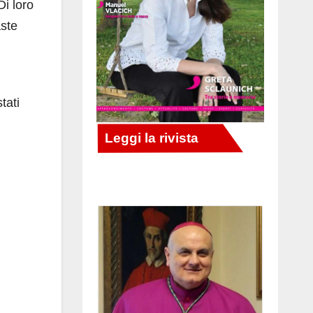
Di loro
aste
tati