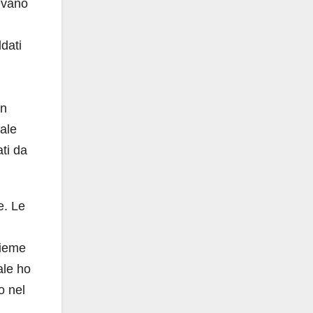
evano
ldati
un
ale
ati da
e. Le
sieme
ale ho
o nel