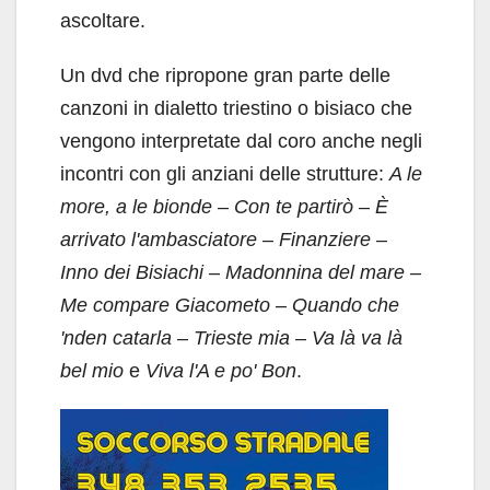
ascoltare.
Un dvd che ripropone gran parte delle
canzoni in dialetto triestino o bisiaco che
vengono interpretate dal coro anche negli
incontri con gli anziani delle strutture:
A le
more, a le bionde
–
Con te partirò
–
È
arrivato l'ambasciatore
–
Finanziere
–
Inno dei Bisiachi
–
Madonnina del mare
–
Me compare Giacometo
–
Quando che
'nden catarla
–
Trieste mia
–
Va là va là
bel mio
e
Viva l'A e po' Bon
.