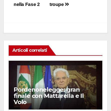
b
A
dI
vi
nella Fase 2
troupe
o
p
n
di
o
p
k
Articoli correlati
Pordenonelegge: gran
finale con Mattarella e Il
Volo