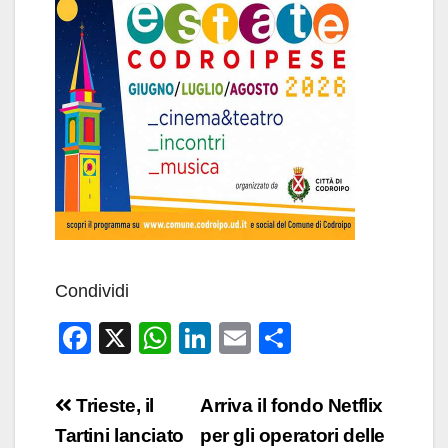
Condividi
F
X
W
Li
E
C
a
h
n
m
o
c
at
k
ail
n
Navigazione
Trieste, il
Arriva il fondo Netflix
e
s
e
di
articoli
Tartini lanciato
per gli operatori delle