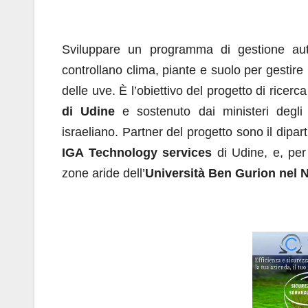
a
h
n
m
o
c
at
k
ail
n
e
s
e
di
Sviluppare un programma di gestione autom
b
A
dI
vi
controllano clima, piante e suolo per gestire l’
o
p
n
di
delle uve. È l’obiettivo del progetto di ricerc
o
p
di Udine
e sostenuto dai ministeri degli 
k
israeliano. Partner del progetto sono il dipa
IGA Technology services
di Udine, e, per p
zone aride dell’
Università Ben Gurion nel N