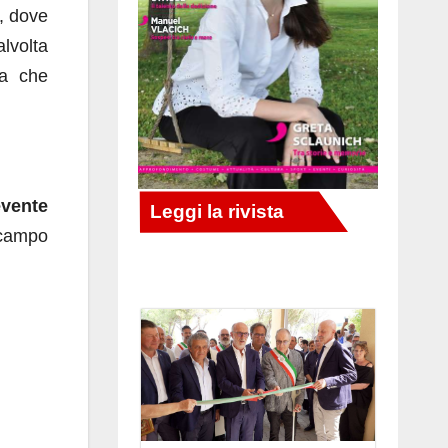
a, dove
alvolta
na che
evente
 campo