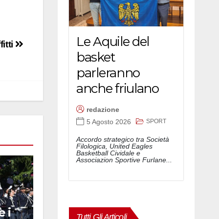
Le Aquile del
itti
basket
parleranno
anche friulano
redazione
SPORT
5 Agosto 2026
Accordo strategico tra Società
Filologica, United Eagles
Basketball Cividale e
Associazion Sportive Furlane...
 i
Tutti Gli Articoli