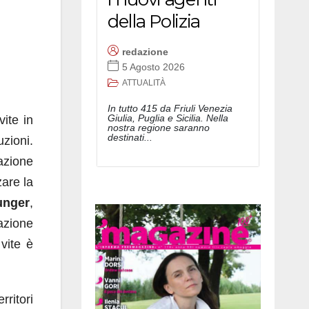
della Polizia
redazione
5 Agosto 2026
ATTUALITÀ
In tutto 415 da Friuli Venezia
Giulia, Puglia e Sicilia. Nella
vite in
nostra regione saranno
destinati...
zioni.
azione
zare la
unger
,
gazione
 vite è
rritori