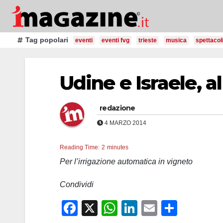
Salta
al
contenuto
Tag popolari
eventi
eventi fvg
trieste
musica
spettacol
Udine e Israele, al
redazione
4 MARZO 2014
Reading Time:
2
minutes
Per l’irrigazione automatica in vigneto
Condividi
F
X
W
Li
E
C