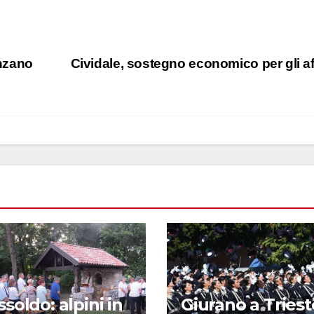
nzano
Cividale, sostegno economico per gli aff
ssoldo: alpini in
Giurano a Trieste