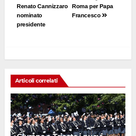
e
s
e
di
articoli
Renato Cannizzaro
Roma per Papa
b
A
dI
vi
nominato
Francesco
o
p
n
di
presidente
o
p
k
Articoli correlati