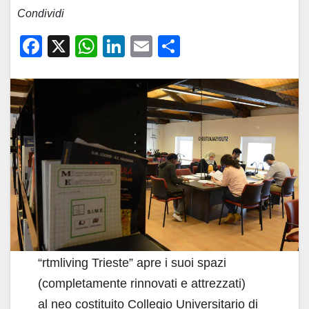
Condividi
F
X
W
Li
E
C
a
h
n
m
o
c
at
k
ail
n
e
s
e
di
b
A
dI
vi
o
p
n
di
o
p
k
“rtmliving Trieste” apre i suoi spazi
(completamente rinnovati e attrezzati)
al neo costituito Collegio Universitario di