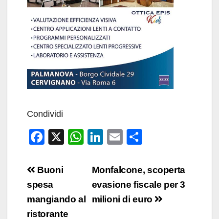
Condividi
F
X
W
Li
E
C
a
h
n
m
o
c
at
k
ail
n
Navigazione
Buoni
Monfalcone, scoperta
e
s
e
di
articoli
spesa
evasione fiscale per 3
b
A
dI
vi
mangiando al
milioni di euro
o
p
n
di
ristorante