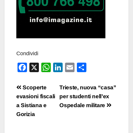
Condividi
F
X
W
Li
E
C
a
h
n
m
o
c
at
k
ail
n
Navigazione
Scoperte
Trieste, nuova “casa”
e
s
e
di
articoli
evasioni fiscali
per studenti nell’ex
b
A
dI
vi
a Sistiana e
Ospedale militare
o
p
n
di
Gorizia
o
p