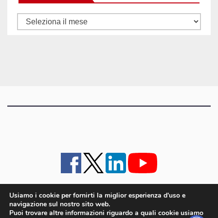
Tutti
gli
articoli
Usiamo i cookie per fornirti la miglior esperienza d'uso e
navigazione sul nostro sito web.
iMagazine
·
contatti e staff
·
lavora con noi
·
Pubblicità
·
note legali e privacy policy
·
Puoi trovare altre informazioni riguardo a quali cookie usiamo
Cookie policy UE