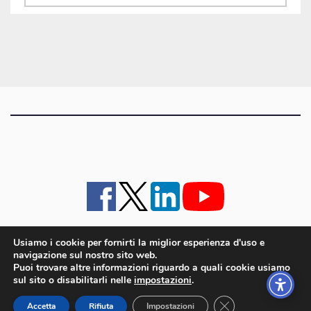
gli
articoli
Usiamo i cookie per fornirti la miglior esperienza d'uso e
navigazione sul nostro sito web.
iMagazine
·
contatti e staff
·
lavora con noi
·
Pubblicità
·
note legali e privacy policy
·
Puoi trovare altre informazioni riguardo a quali cookie usiamo
Cookie policy UE
sul sito o disabilitarli nelle
impostazioni
.
iMagazine è un marchio di proprietà di Goliardica Editrice redazione in via Aquileia 64a,
Close GDPR Cookie
Bagnaria Arsa (UD) - P.iva 00559050315
Accetta
Rifiuta
Impostazioni