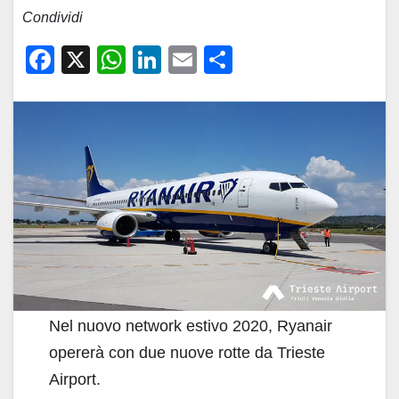
Condividi
F
X
W
Li
E
C
a
h
n
m
o
c
at
k
ail
n
e
s
e
di
b
A
dI
vi
o
p
n
di
o
p
k
Nel nuovo network estivo 2020, Ryanair
opererà con due nuove rotte da Trieste
Airport.