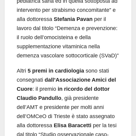
pediatrica sana ed in quella sottoposta ad
intervento per strabismo concomitante” e
alla dottoressa
Stefania Pavan
per il
lavoro dal titolo “Demenza e prevenzione:
il ruolo dell’omocisteina e della
supplementazione vitaminica nella
demenza vascolare sottocorticale (SVaD)”
Altri
5 premi in cardiologia
sono stati
consegnati
dall’Associazione Amici del
Cuore
: il premio
in ricordo del dottor
Claudio Pandullo
, già presidente
dell’AMT e presidente per molti anni
dell’OMCeO di Trieste è stato assegnato
alla dottoressa
Elisa Baracetti
per la tesi
dal titolo “Studio osservazionale caso-