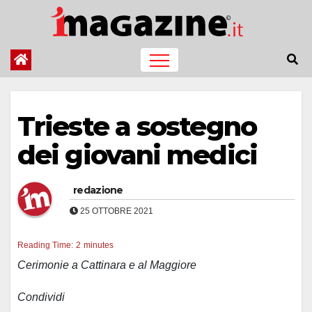
Salta
al
contenuto
Trieste a sostegno
dei giovani medici
redazione
25 OTTOBRE 2021
Reading Time:
2
minutes
Cerimonie a Cattinara e al Maggiore
Condividi