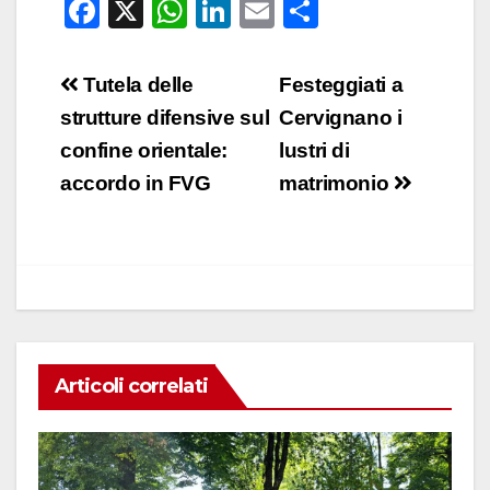
F
X
W
Li
E
C
a
h
n
m
o
c
at
k
ail
n
Navigazione
Tutela delle
Festeggiati a
e
s
e
di
articoli
strutture difensive sul
Cervignano i
b
A
dI
vi
confine orientale:
lustri di
o
p
n
di
accordo in FVG
matrimonio
o
p
k
Articoli correlati