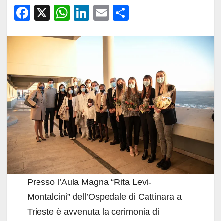
F
X
W
Li
E
C
a
h
n
m
o
c
at
k
ail
n
e
s
e
di
b
A
dI
vi
o
p
n
di
o
p
k
Presso l’Aula Magna “Rita Levi-
Montalcini” dell’Ospedale di Cattinara a
Trieste è avvenuta la cerimonia di