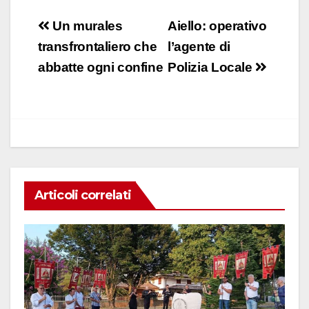
a
h
n
m
o
c
at
k
ail
n
Navigazione
Un murales
Aiello: operativo
e
s
e
di
articoli
transfrontaliero che
l’agente di
b
A
dI
vi
abbatte ogni confine
Polizia Locale
o
p
n
di
o
p
k
Articoli correlati