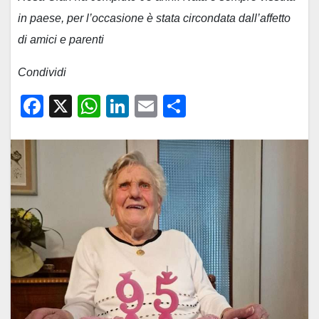
in paese, per l’occasione è stata circondata dall’affetto
di amici e parenti
Condividi
F
X
W
Li
E
C
a
h
n
m
o
c
at
k
ail
n
e
s
e
di
b
A
dI
vi
o
p
n
di
o
p
k