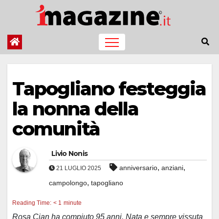
Salta
al
contenuto
Tapogliano festeggia
la nonna della
comunità
Livio Nonis
,
,
anniversario
anziani
21 LUGLIO 2025
,
campolongo
tapogliano
Reading Time:
< 1
minute
Rosa Cian ha compiuto 95 anni. Nata e sempre vissuta