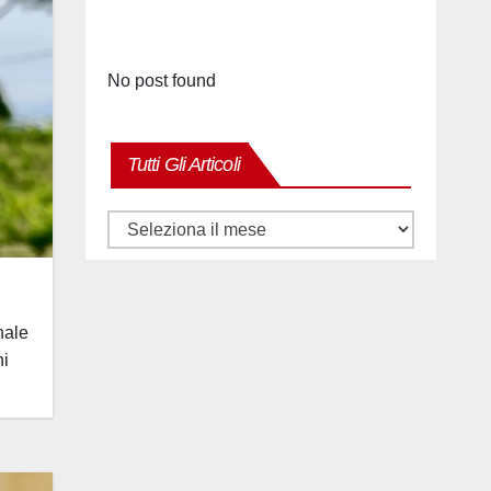
No post found
Tutti Gli Articoli
Tutti
gli
articoli
nale
ni