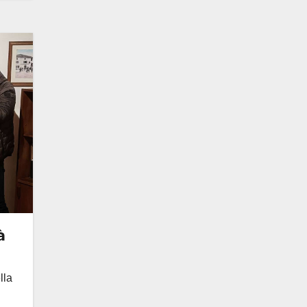
à
lla