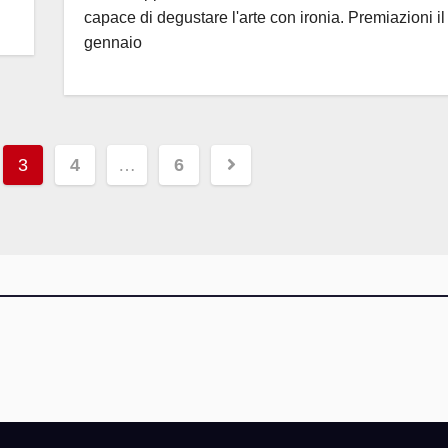
capace di degustare l'arte con ironia. Premiazioni il
gennaio
ne
3
4
…
6