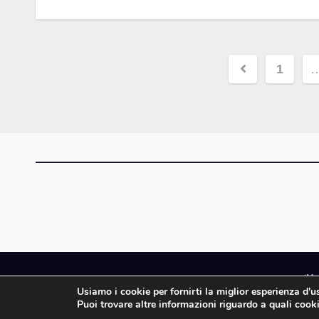
Paginaz
1
degli
articoli
iMa
Usiamo i cookie per fornirti la miglior esperienza d'
iMagazine è un ma
Puoi trovare altre informazioni riguardo a quali cooki