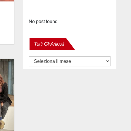
No post found
Tutti Gli Articoli
Tutti
gli
articoli