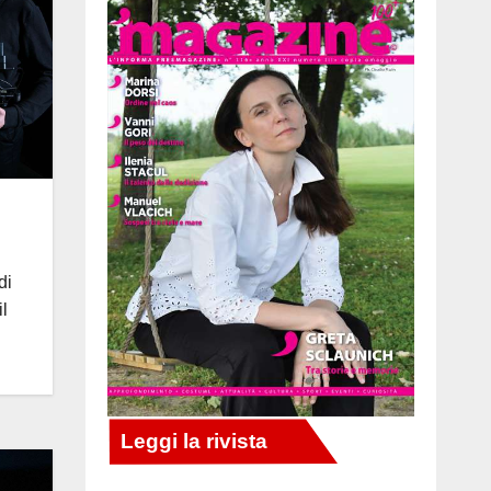
di
il