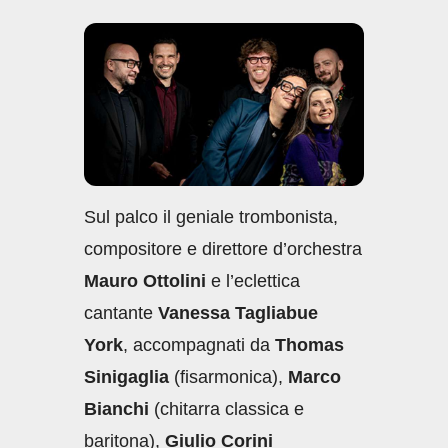
c
at
k
ail
n
e
s
e
di
b
A
dI
vi
o
p
n
di
o
p
k
Sul palco il geniale trombonista,
compositore e direttore d’orchestra
Mauro Ottolini
e l’eclettica
cantante
Vanessa Tagliabue
York
, accompagnati da
Thomas
Sinigaglia
(fisarmonica),
Marco
Bianchi
(chitarra classica e
baritona),
Giulio Corini