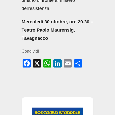
umano di fronte al mistero
dell’esistenza.
Mercoledì 30 ottobre, ore 20.30 –
Teatro Paolo Maurensig,
Tavagnacco
Condividi
F
X
W
Li
E
C
a
h
n
m
o
c
at
k
ail
n
e
s
e
di
b
A
dI
vi
o
p
n
di
o
p