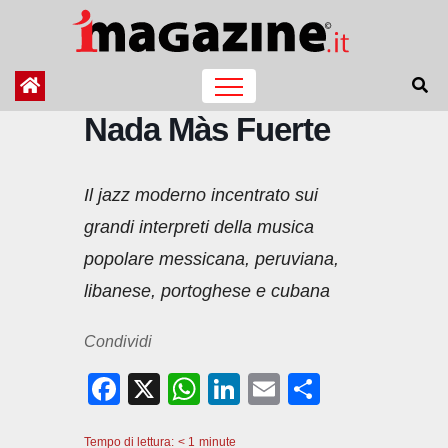
Salta
al
contenuto
Nada Màs Fuerte
Il jazz moderno incentrato sui
grandi interpreti della musica
popolare messicana, peruviana,
libanese, portoghese e cubana
Condividi
F
X
W
Li
E
C
a
h
n
m
o
Tempo di lettura:
< 1
minute