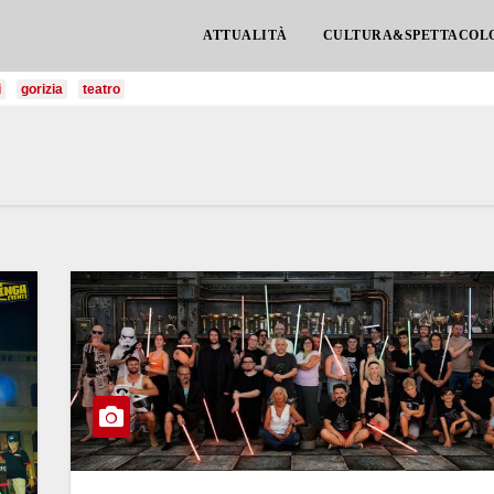
ATTUALITÀ
CULTURA&SPETTACOL
i
gorizia
teatro