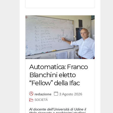
Automatica: Franco
Blanchini eletto
“Fellow” della Ifac
redazione
3 Agosto 2026
SOCIETÀ
Al docente dell'Università di Udine il
titolo riservato a pochissimi studiosi