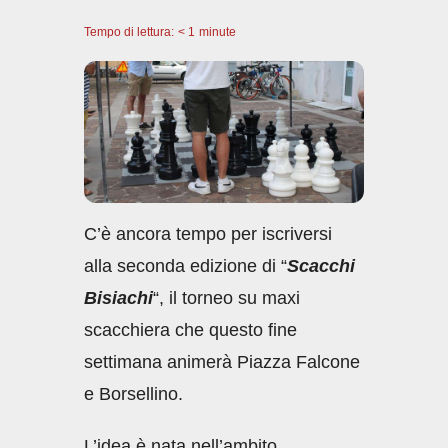
a
h
n
m
o
Tempo di lettura:
c
< 1
minute
at
k
ail
n
e
s
e
di
b
A
dI
vi
o
p
n
di
o
p
k
C’è ancora tempo per iscriversi
alla seconda edizione di “
Scacchi
Bisiachi
“, il torneo su maxi
scacchiera che questo fine
settimana animerà Piazza Falcone
e Borsellino.
L’idea è nata nell’ambito