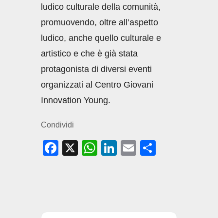
ludico culturale della comunità,
promuovendo, oltre all’aspetto
ludico, anche quello culturale e
artistico e che è già stata
protagonista di diversi eventi
organizzati al Centro Giovani
Innovation Young.
Condividi
F
X
W
Li
E
C
a
h
n
m
o
c
at
k
ail
n
e
s
e
di
b
A
dI
vi