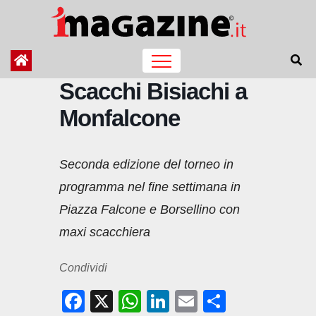
Salta
al
contenuto
Scacchi Bisiachi a
Monfalcone
Seconda edizione del torneo in
programma nel fine settimana in
Piazza Falcone e Borsellino con
maxi scacchiera
Condividi
F
X
W
Li
E
C