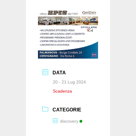
o
p
n
di
o
p
k
DATA
20 - 21 Lug 2024
Scadenza
CATEGORIE
discovery