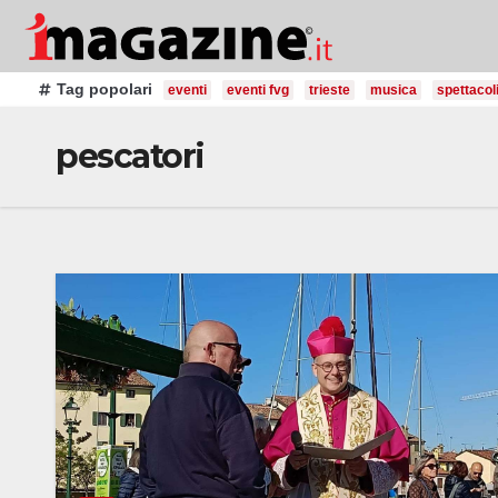
Salta
al
contenuto
Tag popolari
eventi
eventi fvg
trieste
musica
spettacol
pescatori