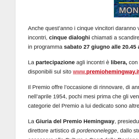
Anche quest’anno i cinque vincitori daranno 
incontri,
cinque dialoghi
chiamati a scandire
in programma
sabato 27 giugno alle 20.45
La
partecipazione
agli incontri è
libera,
con 
disponibili sul sito
www.
premiohemingway.i
Il Premio offre l’occasione di rinnovare, di a
nell’aprile 1954, pochi mesi prima che gli ven
categorie del Premio a lui dedicato sono altret
La
Giuria del Premio Hemingway
, presied
direttore artistico di
pordenonelegge
, dallo s