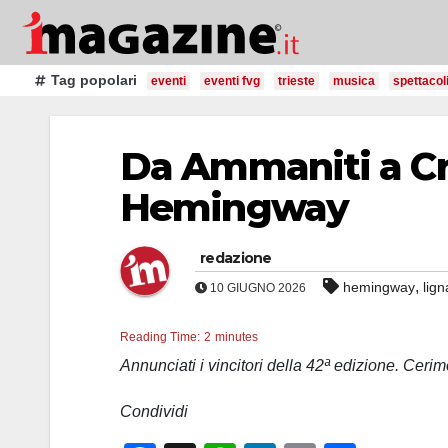
Salta
al
contenuto
Tag popolari
eventi
eventi fvg
trieste
musica
spettacol
Da Ammaniti a Cr
Hemingway
redazione
,
hemingway
lig
10 GIUGNO 2026
Reading Time:
2
minutes
Annunciati i vincitori della 42ª edizione. Cer
Condividi