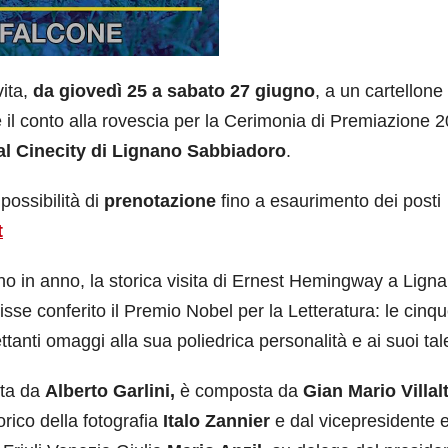
vita,
da giovedì 25 a sabato 27 giugno
, a un cartellone 
 il conto alla rovescia per la Cerimonia di Premiazione 
 al Cinecity di Lignano Sabbiadoro
.
possibilità di
prenotazione
fino a esaurimento dei posti
t
nno in anno, la storica visita di Ernest Hemingway a Lign
isse conferito il Premio Nobel per la Letteratura: le cinq
tanti omaggi alla sua poliedrica personalità e ai suoi tale
uta da
Alberto Garlini,
è composta da
Gian Mario Villal
torico della fotografia
Italo Zannier
e dal vicepresidente 