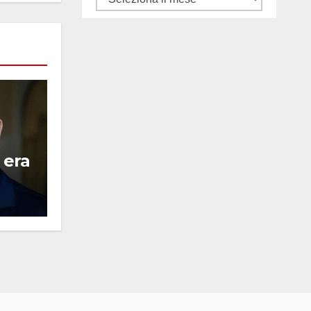
gli
articoli
 era