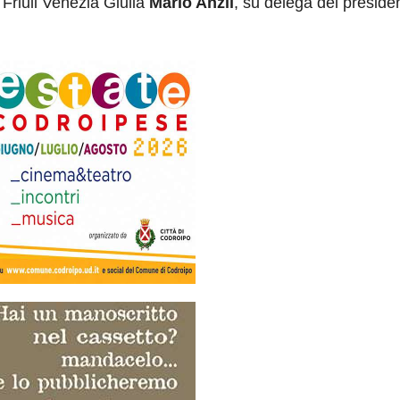
Friuli Venezia Giulia
Mario Anzil
, su delega del preside