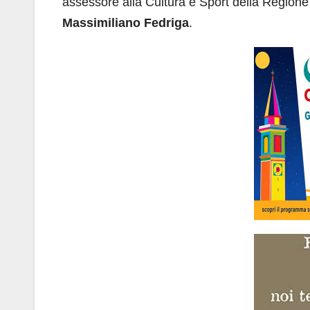
assessore alla Cultura e Sport della Regione 
Massimiliano Fedriga
.