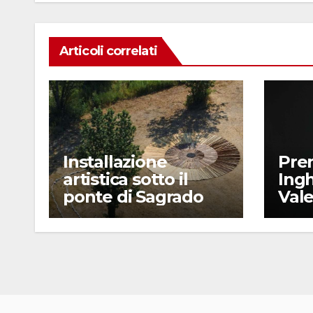
k
Articoli correlati
Installazione
Pre
artistica sotto il
Ingh
ponte di Sagrado
Vale