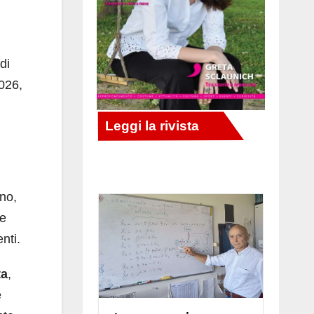
di
2026,
ano,
ue
nti.
ta
,
e