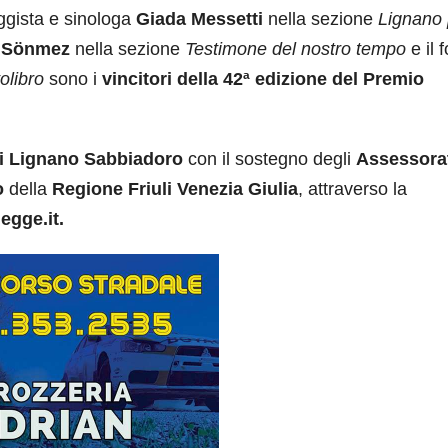
aggista e sinologa
Giada Messetti
nella sezione
Lignano p
 Sönmez
nella sezione
Testimone del nostro tempo
e il f
olibro
sono i
vincitori della 42ª edizione del Premio
 Lignano Sabbiadoro
con il sostegno degli
Assessorat
o
della
Regione Friuli Venezia Giulia
, attraverso la
gge.it.