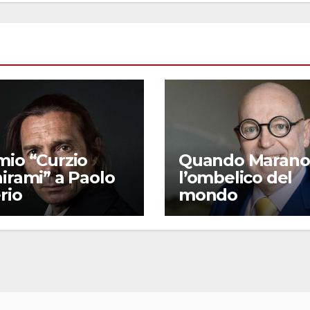
mio “Curzio
Quando Marano
irami” a Paolo
l’ombelico del
rio
mondo