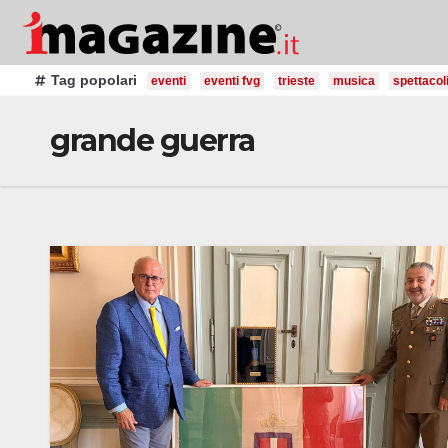
Salta
al
contenuto
Tag popolari
eventi
eventi fvg
trieste
musica
spettacol
grande guerra