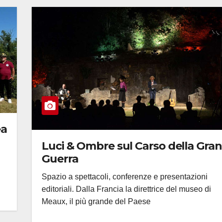
ea
Luci & Ombre sul Carso della Gra
Guerra
Spazio a spettacoli, conferenze e presentazioni
editoriali. Dalla Francia la direttrice del museo di
Meaux, il più grande del Paese