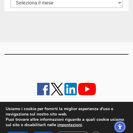
Tutti
gli
articoli
Usiamo i cookie per fornirti la miglior esperienza d'uso e
navigazione sul nostro sito web.
iMagazine
·
contatti e staff
·
lavora con noi
·
Pubblicità
·
note legali e privacy policy
·
Puoi trovare altre informazioni riguardo a quali cookie usiamo
Cookie policy UE
sul sito o disabilitarli nelle
impostazioni
.
iMagazine è un marchio di proprietà di Goliardica Editrice redazione in via Aquileia 64a,