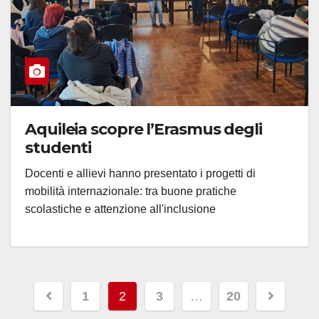
Aquileia scopre l’Erasmus degli
studenti
Docenti e allievi hanno presentato i progetti di
mobilità internazionale: tra buone pratiche
scolastiche e attenzione all'inclusione
Paginazione
1
2
3
…
20
degli