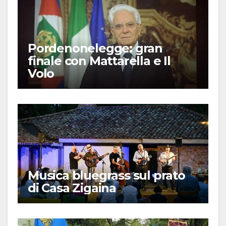
Pordenonelegge: gran
finale con Mattarella e Il
Volo
Musica bluegrass sul prato
di Casa Zigaina