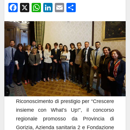
F
X
W
Li
E
C
a
h
n
m
o
c
at
k
ail
n
e
s
e
di
b
A
dI
vi
o
p
n
di
o
p
k
Riconoscimento di prestigio per “Crescere
insieme con What’s Up!”, il concorso
regionale promosso da Provincia di
Gorizia, Azienda sanitaria 2 e Fondazione