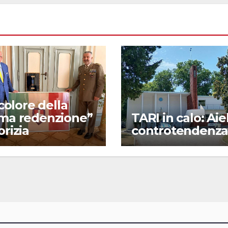
ricolore della
ima redenzione”
TARI in calo: Aie
orizia
controtendenz