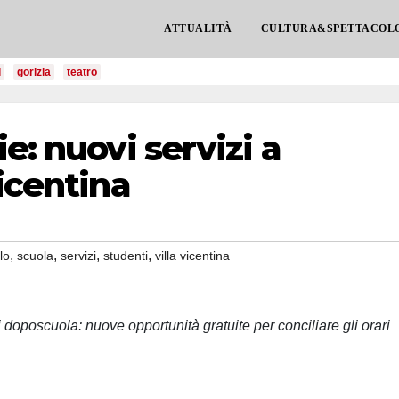
ATTUALITÀ
CULTURA&SPETTACOL
i
gorizia
teatro
e: nuovi servizi a
icentina
,
,
,
,
lo
scuola
servizi
studenti
villa vicentina
di doposcuola: nuove opportunità gratuite per conciliare gli orari