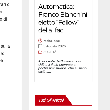
ari di
Automatica:
er
Franco Blanchini
o di
eletto “Fellow”
della Ifac
redazione
 sulla
3 Agosto 2026
SOCIETÀ
ne:
ete
Al docente dell'Università di
Udine il titolo riservato a
pochissimi studiosi che si siano
distinti...
Tutti Gli Articoli