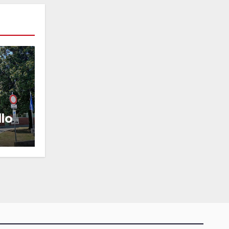
llo
a