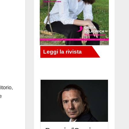
itorio,
e