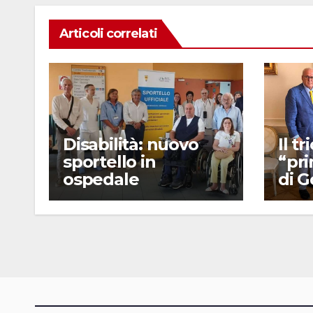
Articoli correlati
Disabilità: nuovo
Il t
sportello in
“pr
ospedale
di G