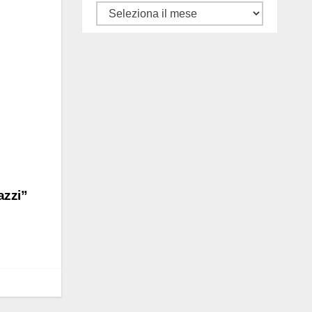
Tutti
gli
articoli
azzi”