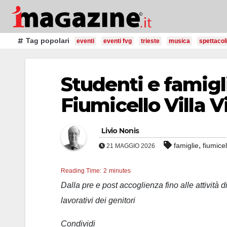
Salta
al
contenuto
Tag popolari
eventi
eventi fvg
trieste
musica
spettacol
Studenti e famigli
Fiumicello Villa V
Livio Nonis
,
famiglie
fiumicel
21 MAGGIO 2026
Reading Time:
2
minutes
Dalla pre e post accoglienza fino alle attività 
lavorativi dei genitori
Condividi