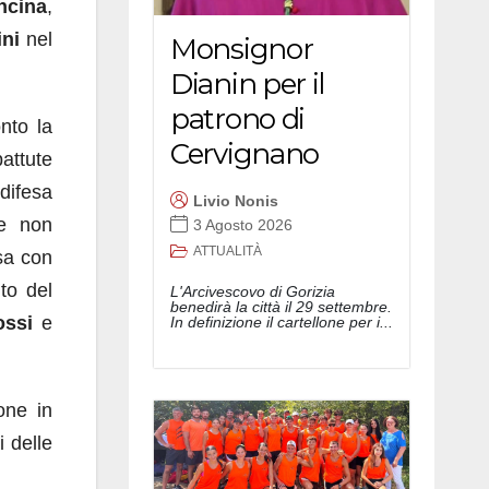
ncina
,
ini
nel
Monsignor
Dianin per il
patrono di
nto la
Cervignano
attute
difesa
Livio Nonis
le non
3 Agosto 2026
ATTUALITÀ
sa con
to del
L'Arcivescovo di Gorizia
benedirà la città il 29 settembre.
ossi
e
In definizione il cartellone per i...
one in
i delle