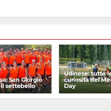
Udinese: tutte l
a: San Giorgio
curiosità del Me
 il settebello
Day