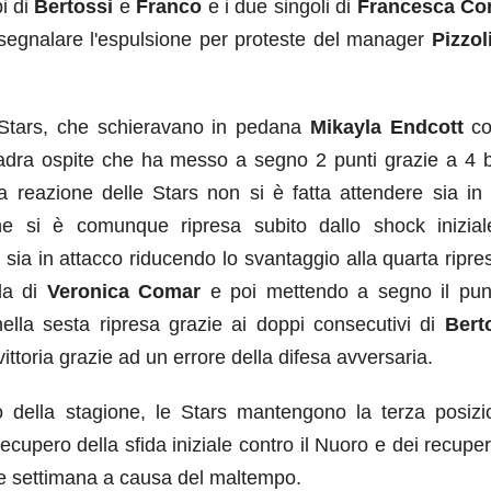
i di
Bertossi
e
Franco
e i due singoli di
Francesca Co
a segnalare l'espulsione per proteste del manager
Pizzol
e Stars, che schieravano in pedana
Mikayla Endcott
co
adra ospite che ha messo a segno 2 punti grazie a 4 b
 reazione delle Stars non si è fatta attendere sia in 
he si è comunque ripresa subito dallo shock inizia
sia in attacco riducendo lo svantaggio alla quarta ripre
da di
Veronica Comar
e poi mettendo a segno il pun
nella sesta ripresa grazie ai doppi consecutivi di
Bert
vittoria grazie ad un errore della difesa avversaria.
o della stagione, le Stars mantengono la terza posizi
ecupero della sfida iniziale contro il Nuoro e dei recuper
ine settimana a causa del maltempo.