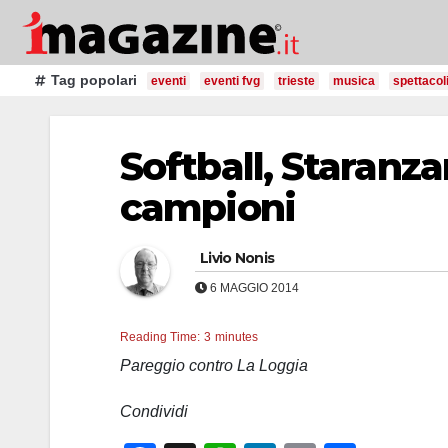
Salta
al
contenuto
Tag popolari
eventi
eventi fvg
trieste
musica
spettacol
Softball, Staranza
campioni
Livio Nonis
6 MAGGIO 2014
Reading Time:
3
minutes
Pareggio contro La Loggia
Condividi