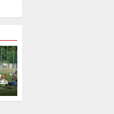
e
dia