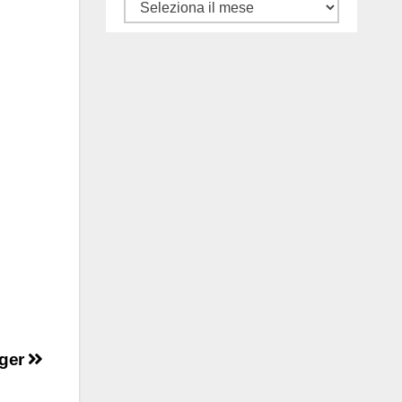
Tutti
gli
articoli
ager