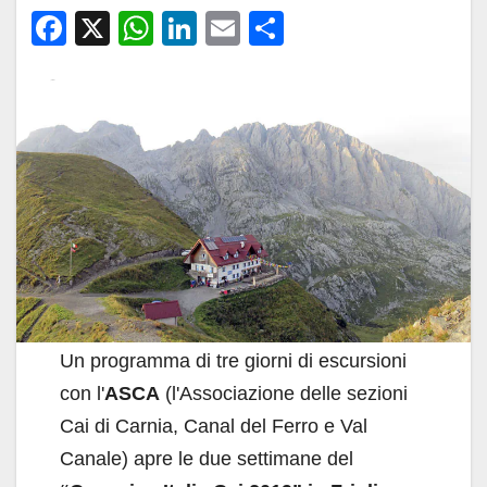
F
X
W
Li
E
C
a
h
n
m
o
c
at
k
ail
n
e
s
e
di
b
A
dI
vi
o
p
n
di
o
p
k
Un programma di tre giorni di escursioni
con l'
ASCA
(l'Associazione delle sezioni
Cai di Carnia, Canal del Ferro e Val
Canale) apre le due settimane del