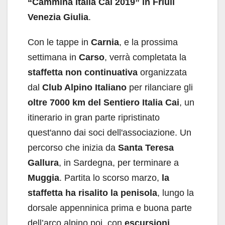
“Cammina Italia Cai 2019” in Friuli
Venezia Giuli
a
.
Con le tappe in
Carnia
, e la prossima
settimana in
Carso
, verrà completata la
staffetta non continuativa
organizzata
dal
Club Alpino Italiano
per rilanciare gli
oltre 7000 km del Sentiero Italia Cai
, un
itinerario in gran parte ripristinato
quest'anno dai soci dell'associazione. Un
percorso che inizia da
Santa Teresa
Gallura
, in Sardegna, per terminare a
Muggia
. Partita lo scorso marzo,
la
staffetta ha risalito la penisola
, lungo la
dorsale appenninica prima e buona parte
dell’arco alpino poi, con
escursioni