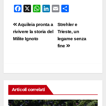
F
X
W
Li
E
C
a
h
n
m
o
c
at
k
ail
n
Navigazione
Aquileia pronta a
Strehler e
e
s
e
di
articoli
rivivere la storia del
Trieste, un
b
A
dI
vi
Milite Ignoto
legame senza
o
p
n
di
fine
o
p
k
Articoli correlati