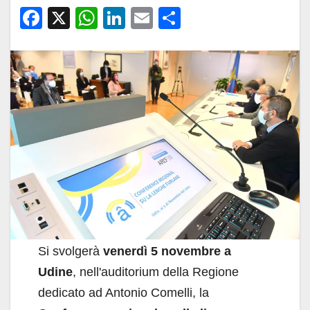
F
X
W
Li
E
C
a
h
n
m
o
c
at
k
ail
n
e
s
e
di
b
A
dI
vi
o
p
n
di
o
p
k
Si svolgerà
venerdì 5 novembre a
Udine
, nell'auditorium della Regione
dedicato ad Antonio Comelli, la