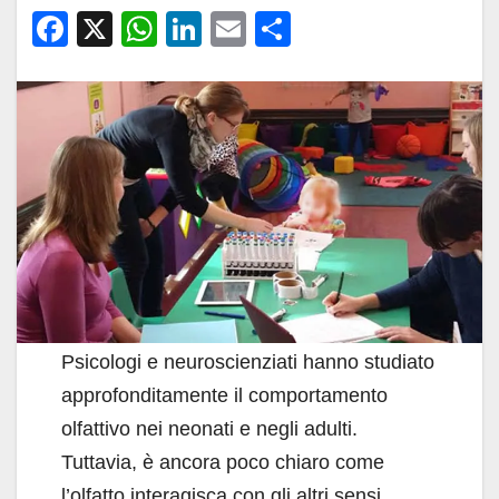
F
X
W
Li
E
C
a
h
n
m
o
c
at
k
ail
n
e
s
e
di
b
A
dI
vi
o
p
n
di
o
p
k
Psicologi e neuroscienziati hanno studiato
approfonditamente il comportamento
olfattivo nei neonati e negli adulti.
Tuttavia, è ancora poco chiaro come
l’olfatto interagisca con gli altri sensi